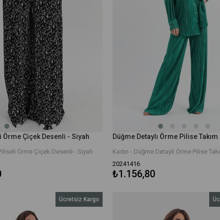
i Örme Çiçek Desenli - Siyah
Düğme Detaylı Örme Pilise Takım -
iliseli Örme Çiçek Desenli - Siyah
Kadın - Düğme Detaylı Örme Pilise Takı
20241416
0
₺1.156,80
Ücretsiz Kargo
Üc