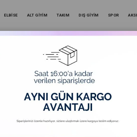
ELBİSE
ALT GİYİM
TAKIM
DIŞ GİYİM
SPOR
AKS
RE (ARTAN)
FIYATA GÖRE (AZALAN)
ÜRÜN ADINA GÖRE (A>Z)
Ücretsiz Kargo
Üc