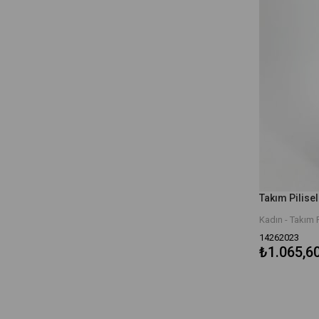
Takım Pilisel
Kadın - Takım P
14262023
₺1.065,6