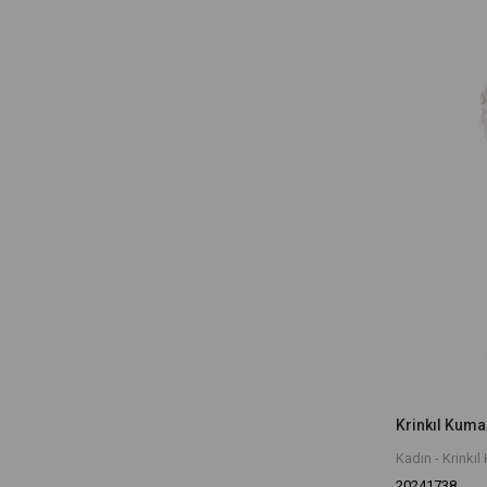
Krinkıl Kumaş
Kadın - Krinkıl
20241738