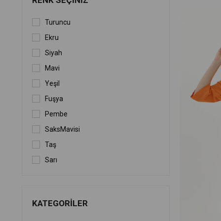
RENK SEÇINIZ
Turuncu
Ekru
Siyah
Mavi
Yeşil
Fuşya
Pembe
SaksMavisi
Taş
Sarı
Vizon
Kahverengi
KATEGORILER
Gri