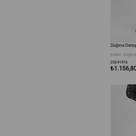
Alt Giyim
Düğme Detayl
Kadın - Düğme 
20241416
₺1.156,8