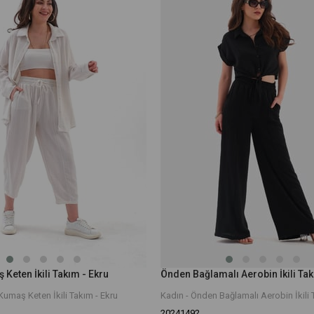
 Keten İkili Takım - Ekru
 Kumaş Keten İkili Takım - Ekru
Kadın - Önden Bağlamalı Aerobin İkili 
20241492