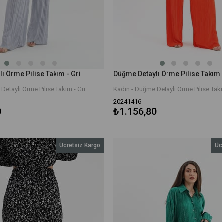
ı Örme Pilise Takım - Gri
Detaylı Örme Pilise Takım - Gri
Kadın - Düğme Detaylı Örme Pilise Tak
20241416
0
₺1.156,80
Ücretsiz Kargo
Üc