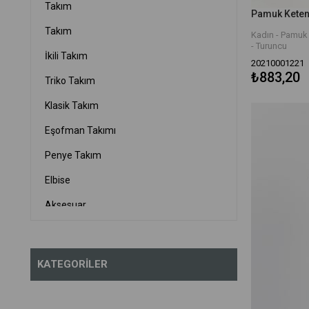
Beyaz
Takım
Zümrüt
Takım
Kadın - Pamuk 
- Turuncu
İkili Takım
20210001221
₺883,20
Triko Takım
Klasik Takım
Eşofman Takımı
Penye Takım
Elbise
Aksesuar
Üst Giyim
Dış Giyim
KATEGORILER
Spor Giyim
Kadın Giyim