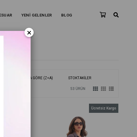
ESUAR
YENİ GELENLER
BLOG
×
ÜRÜN ADINA GÖRE (Z<A)
STOKTAKILER
53 ÜRÜN
retsiz Kargo
Ücretsiz Kargo