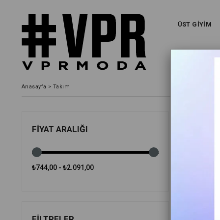
ÜST GİYİM
Anasayfa
>
Takım
FIYATA GÖ
FIYAT ARALIĞI
₺744,00 - ₺2.091,00
FILTRELER