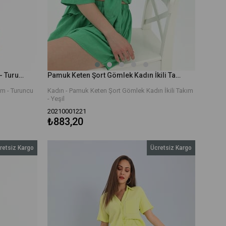
Düğme Detaylı Örme Pilise Takım - Turuncu
Pamuk Keten Şort Gömlek Kadın İkili Takım - Yeşil
ım - Turuncu
Kadın - Pamuk Keten Şort Gömlek Kadın İkili Takım
- Yeşil
20210001221
₺883,20
retsiz Kargo
Ücretsiz Kargo