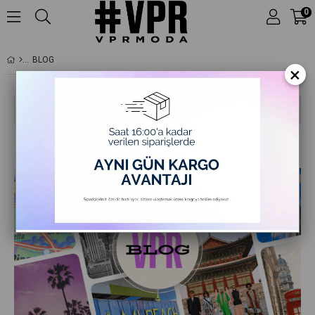
0
BLOG
×
Ara
VPR