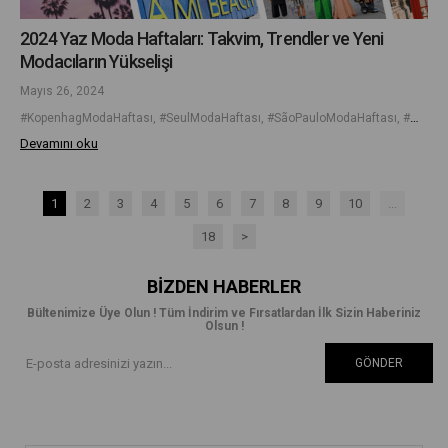
2024 Yaz Moda Haftaları: Takvim, Trendler ve Yeni
Modacıların Yükselişi
Mayıs 26, 2024
#KopenhagModaHaftası, #SeulModaHaftası, #SãoPauloModaHaftası, #MiamiSwimWeek, #SürdürülebilirModa, #YeniModacılar, #YazTrendleri2024
Devamını oku
1
2
3
4
5
6
7
8
9
10
...
18
>
BIZDEN HABERLER
Bültenimize Üye Olun ! Tüm İndirim ve Fırsatlardan İlk Sizin Haberiniz
Olsun !
GÖNDER