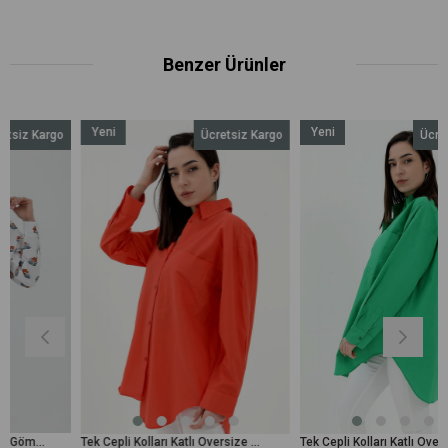
Benzer Ürünler
Yeni
Yeni
rgo
Ücretsiz Kargo
Ücretsiz Karg
Ürün
Ürün
Tek Cepli Kolları Katlı Oversize Kalın Keten Gömlek - Turuncu
Tek Cepli Kolları Katlı Oversize Kalın Keten Gömlek - Yeşil