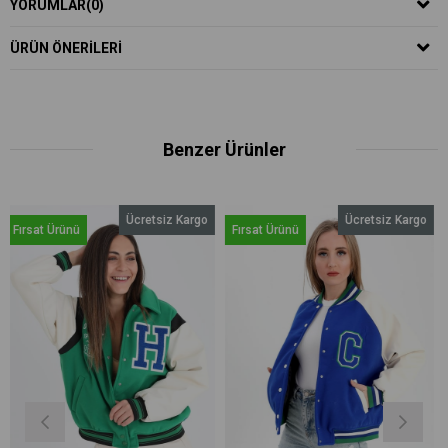
YORUMLAR
(0)
ÜRÜN ÖNERILERI
Benzer Ürünler
Ücretsiz Kargo
Ücretsiz Kargo
ünü
Fırsat Ürünü
Fırsat Ürün