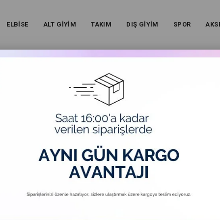
ELBİSE
ALT GİYİM
TAKIM
DIŞ GİYİM
SPOR
AKS
ÖZ NAKIŞLI KETEN GÖMLEK - BEJ
Yanı Yırtmaçlı Krinkıl Kumaş Göz Nakışlı Keten Gömlek - 
(20241657)
Kadın - Yanı Yırtmaçlı Krinkıl Kumaş Göz Nakışlı Keten Gömlek - Bej
₺720,00
(KDV Dahil)