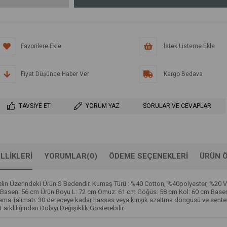
Favorilere Ekle
İstek Listeme Ekle
Fiyat Düşünce Haber Ver
Kargo Bedava
TAVSIYE ET
YORUM YAZ
SORULAR VE CEVAPLAR
LLIKLERI
YORUMLAR
(0)
ÖDEME SEÇENEKLERI
ÜRÜN Ö
Modelin Üzerindeki Ürün S Bedendir. Kumaş Türü : %40 Cotton, %40polyester, %2
sen: 56 cm Ürün Boyu L: 72 cm Omuz: 61 cm Göğüs: 58 cm Kol: 60 cm Basen: 58
Yıkama Talimatı: 30 dereceye kadar hassas veya kırışık azaltma döngüsü ve sent
Farklılığından Dolayı Değişiklik Gösterebilir.