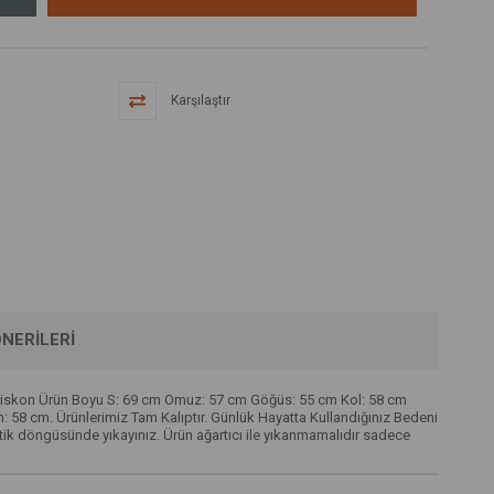
Karşılaştır
NERILERI
0 Viskon Ürün Boyu S: 69 cm Omuz: 57 cm Göğüs: 55 cm Kol: 58 cm
 cm. Ürünlerimiz Tam Kalıptır. Günlük Hayatta Kullandığınız Bedeni
etik döngüsünde yıkayınız. Ürün ağartıcı ile yıkanmamalıdır sadece