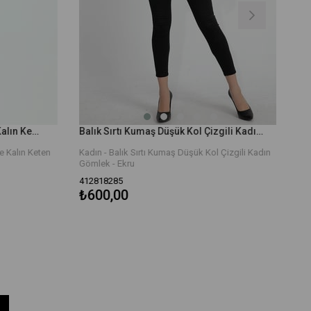
Tek Cepli Kolları Katlı Oversize Kalın Keten Gömlek - Yeşil
Balık Sırtı Kumaş Düşük Kol Çizgili Kadın Gömlek - Ekru
 Kalın Keten
Kadın - Balık Sırtı Kumaş Düşük Kol Çizgili Kadın
Gömlek - Ekru
412818285
₺600,00