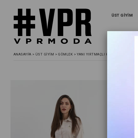
ÜST GİYİM
ANASAYFA
>
ÜST GIYIM
>
GÖMLEK
>
YANI YIRTMAÇLI KRINKIL KUMAŞ G