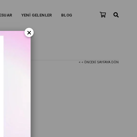
ESUAR
YENİ GELENLER
BLOG
×
< < ÖNCEKI SAYFAYA DÖN
Bej