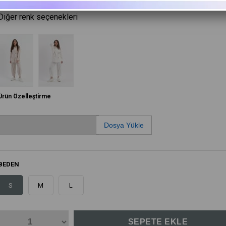
Diğer renk seçenekleri
Ürün Özelleştirme
Dosya Yükle
BEDEN
S
M
L