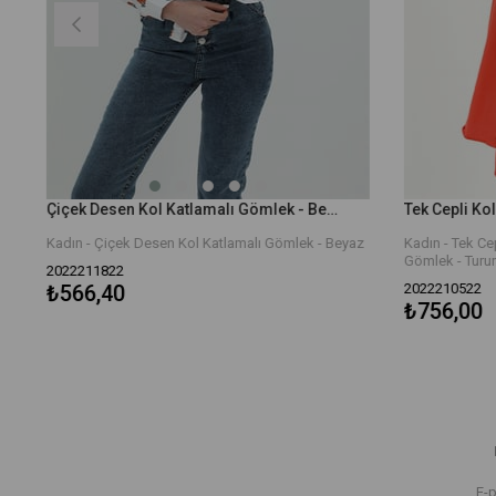
Çiçek Desen Kol Katlamalı Gömlek - Beyaz
Kadın - Çiçek Desen Kol Katlamalı Gömlek - Beyaz
Kadın - Tek Cepl
Gömlek - Turun
2022211822
₺566,40
2022210522
₺756,00